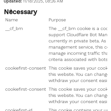
Updated:
11/18/2025, 08:26 AM
Necessary
Name
Purpose
__cf_bm
The __cf_bm cookie is a cook
support Cloudflare Bot Mana
currently in private beta. As p
management service, this coo
manage incoming traffic tha
criteria associated with bots.
cookiefirst-consent
This cookie saves your cookie
this website. You can change
withdraw your consent easily.
cookiefirst-consent
This cookie saves your cookie
this website. You can change
withdraw your consent easily.
cookiefirst-id
This cookie contains your uni