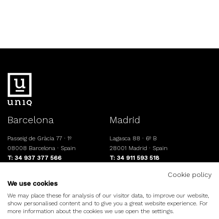
Barcelona
Madrid
Passeig de Gràcia 77 · 1º
Lagasca 88 · 6º B
08008 Barcelona · Spain
28001 Madrid · Spain
T: 34 937 377 566
T: 34 911 593 518
info@uniqresidential.com
www.uniqresidential.com
Cookie policy
We use cookies
We may place these for analysis of our visitor data, to improve our website,
show personalised content and to give you a great website experience. For
©uniq.
Aviso legal
Política de cookies
more information about the cookies we use open the settings.